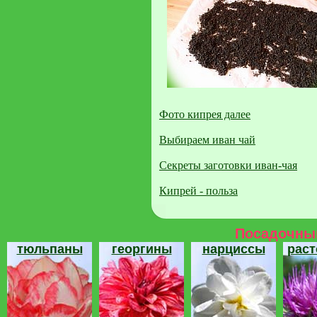
Фото кипрея далее
Выбираем иван чай
Секреты заготовки иван-чая
Кипрей - польза
Посадочный
тюльпаны
георгины
нарциссы
рас