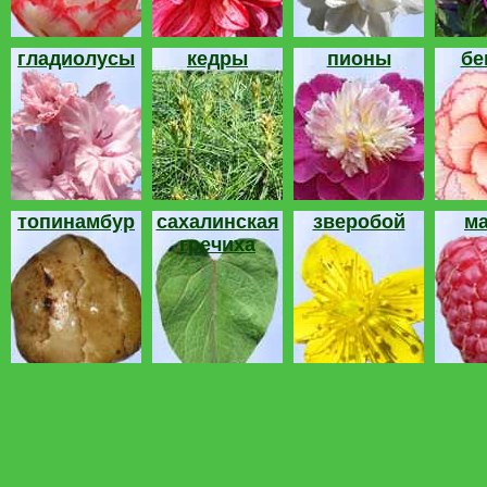
гладиолусы
кедры
пионы
бе
топинамбур
сахалинская
зверобой
м
гречиха