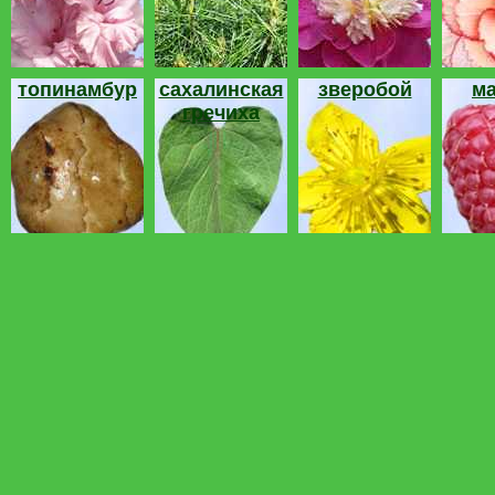
топинамбур
сахалинская
зверобой
м
гречиха