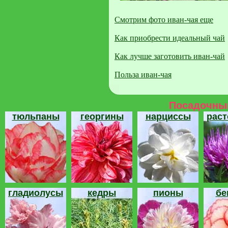
Смотрим фото иван-чая еще
Как приобрести идеальный чай
Как лучше заготовить иван-чай
Польза иван-чая
Посадочный
тюльпаны
георгины
нарциссы
рас
гладиолусы
кедры
пионы
бе