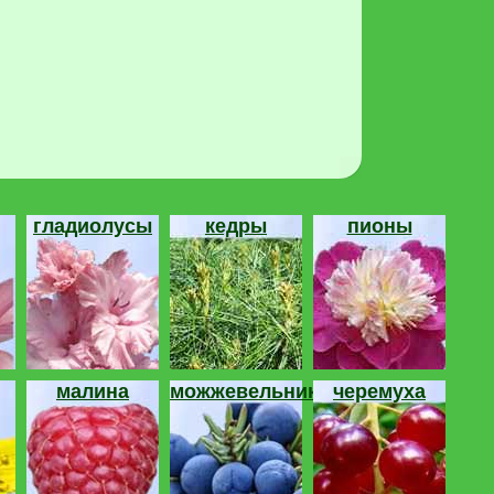
гладиолусы
кедры
пионы
малина
можжевельник
черемуха