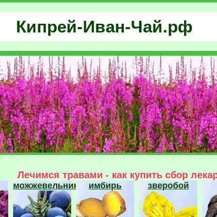
Кипрей-Иван-Чай.рф
Лечимся травами - как купить сбор лека
можжевельник
имбирь
зверобой