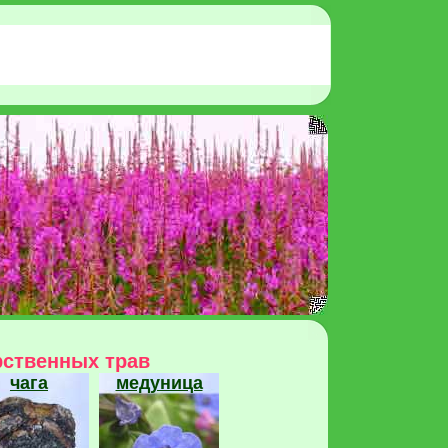
рственных трав
чага
медуница