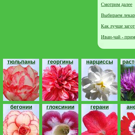
Смотрим далее
Выбираем лекар
Как лучше заго
Иван-чай - при
тюльпаны
георгины
нарциссы
рас
бегонии
глоксинии
герани
ан