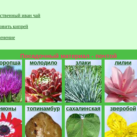
ственный иван чай
товить кипрей
менение
Посадочный материал - почтой
торопша
молодило
злаки
лилии
емоны
топинамбур
сахалинская
зверобой
гречиха