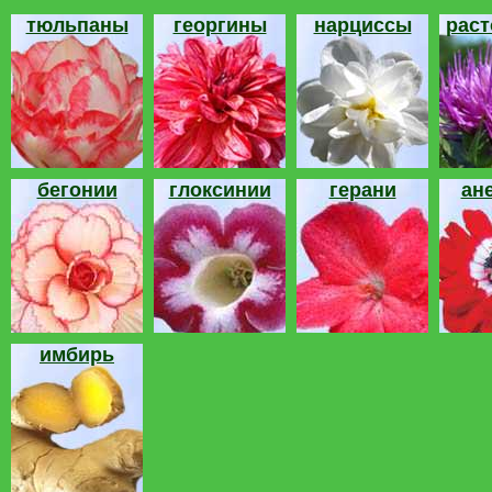
тюльпаны
георгины
нарциссы
рас
бегонии
глоксинии
герани
ан
имбирь