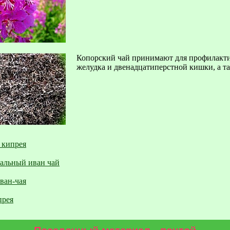
Копорский чай принимают для профилактик
желудка и двенадцатиперстной кишки, а та
 кипрея
еальный иван чай
ван-чая
прея