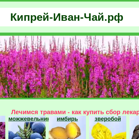
Кипрей-Иван-Чай.рф
Лечимся травами - как купить сбор лека
можжевельник
имбирь
зверобой