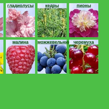
гладиолусы
кедры
пионы
малина
можжевельник
черемуха