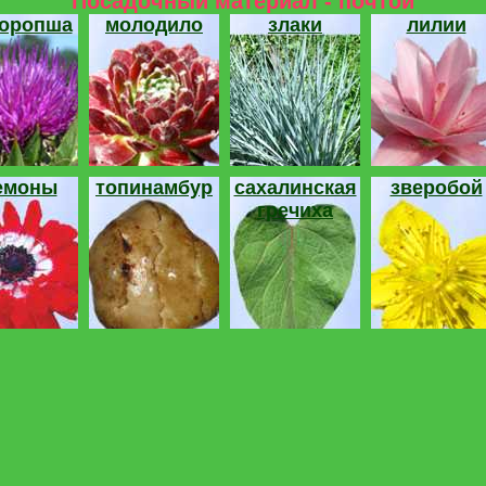
Посадочный материал - почтой
торопша
молодило
злаки
лилии
емоны
топинамбур
сахалинская
зверобой
гречиха