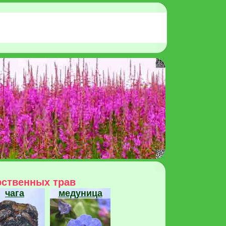
рственных трав
чага
медуница