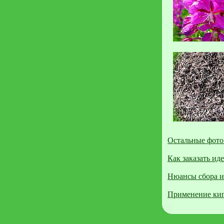
Остальные фото
Как заказать ид
Нюансы сбора и
Применение ки