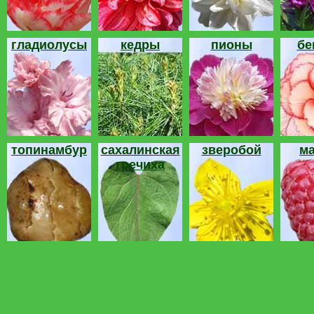
гладиолусы
кедры
пионы
бе
топинамбур
сахалинская
зверобой
м
гречиха