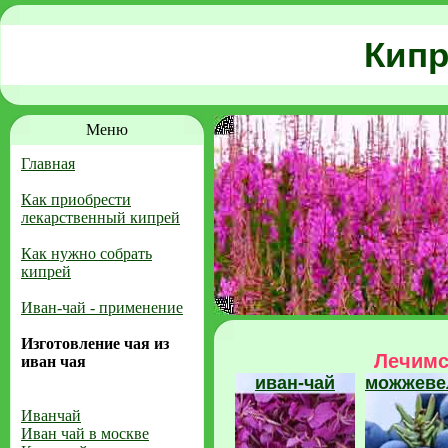
Кипр
Меню
Главная
Как приобрести
лекарственный кипрей
Как нужно собрать
кипрей
Иван-чай - применение
Изготовление чая из
Лечимс
иван чая
иван-чай
можжеве
Иванчай
Иван чай в москве