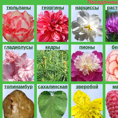
Посадочный
тюльпаны
георгины
нарциссы
рас
гладиолусы
кедры
пионы
бе
топинамбур
сахалинская
зверобой
м
гречиха