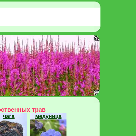
рственных трав
чага
медуница