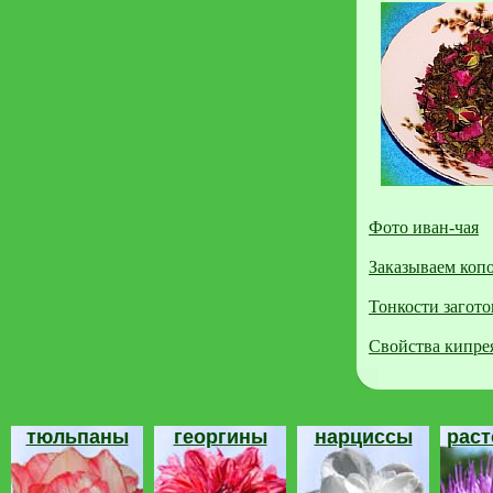
Фото иван-чая
Заказываем коп
Тонкости загото
Свойства кипре
тюльпаны
георгины
нарциссы
рас