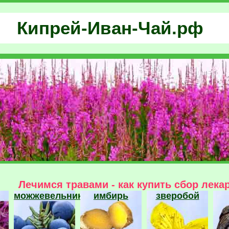
Кипрей-Иван-Чай.рф
Лечимся травами - как купить сбор лека
можжевельник
имбирь
зверобой