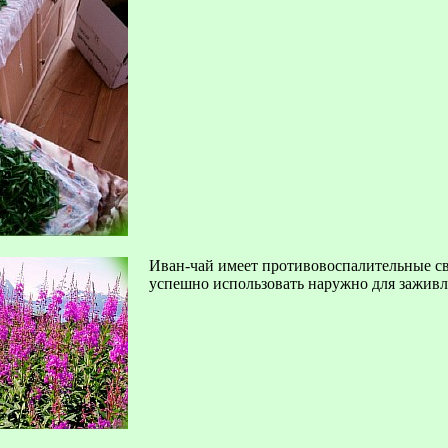
Иван-чай имеет противовоспалительные св
успешно использовать наружно для заживле