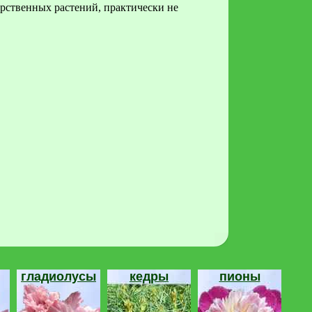
арственных растений, практически не
гладиолусы
кедры
пионы