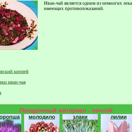
Иван-чай является одним из немногих лек
имеющих противопоказаний.
орский кипрей
вки иван-чая
я
Посадочный материал - почтой
торопша
молодило
злаки
лилии