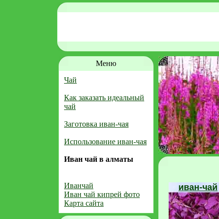
Меню
Чай
Как заказать идеальный
чай
Заготовка иван-чая
Использование иван-чая
Иван чай в алматы
Иванчай
иван-чай
Иван чай кипрей фото
Карта сайта