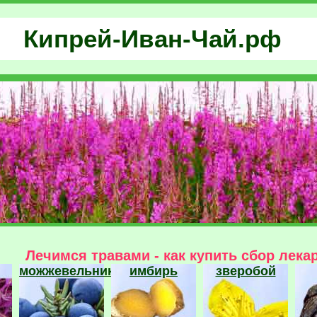
Кипрей-Иван-Чай.рф
Лечимся травами - как купить сбор лека
можжевельник
имбирь
зверобой