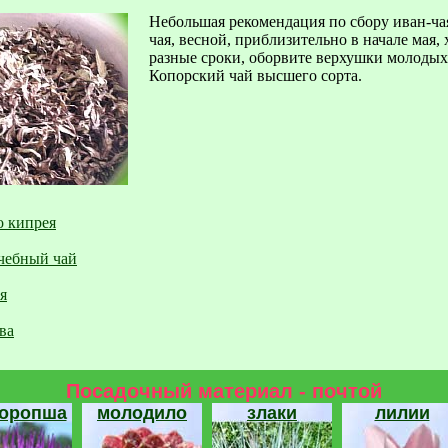
Небольшая рекомендация по сбору иван-ч
чая, весной, приблизительно в начале мая,
разные сроки, оборвите верхушки молодых 
Копорский чай высшего сорта.
 кипрея
чебный чай
я
ва
Посадочный материал - почтой
торопша
молодило
злаки
лилии