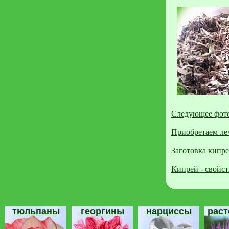
Следующее фото
Приобретаем ле
Заготовка кипре
Кипрей - свойст
тюльпаны
георгины
нарциссы
рас