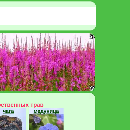
рственных трав
чага
медуница