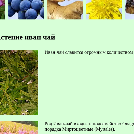
стение иван чай
Иван-чай славится огромным количеством 
Род Иван-чай входит в подсемейство Onagr
порядка Миртоцветные (Myrtales).