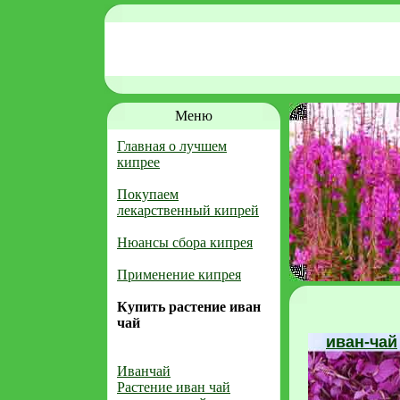
Меню
Главная о лучшем
кипрее
Покупаем
лекарственный кипрей
Нюансы сбора кипрея
Применение кипрея
Купить растение иван
чай
иван-чай
Иванчай
Растение иван чай