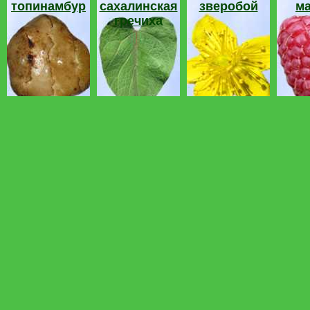
топинамбур
сахалинская
зверобой
м
гречиха