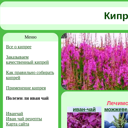
Кипр
Меню
Все о кипрее
Заказываем
качественный кипрей
Как правильно собирать
кипрей
Применение кипрея
Полезен ли иван чай
Лечимс
иван-чай
можжеве
Иванчай
Иван чай рецепты
Карта сайта