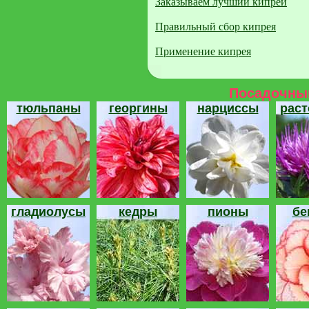
Заказываем лучший кипрей
Правильный сбор кипрея
Применение кипрея
Посадочный
тюльпаны
георгины
нарциссы
рас
гладиолусы
кедры
пионы
бе