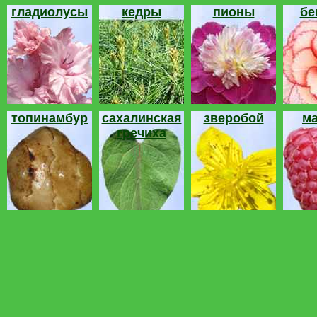
гладиолусы
кедры
пионы
бе
топинамбур
сахалинская
зверобой
м
гречиха